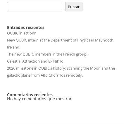
Buscar
Entradas recientes
QUBIC in actionn
New QUBIC intern at the Department of Physics in Maynooth,
Ireland
The new QUBIC members in the French group.
Celestial Attraction and Ex Nihilo
2026 milestone in QUBIC’s history: scanning the Moon and the
galactic plane from Alto Chorrillos remotely.
Comentarios recientes
No hay comentarios que mostrar.